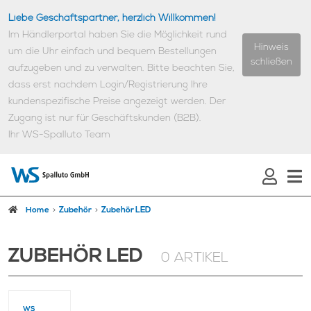
Liebe Geschäftspartner, herzlich Willkommen!
Im Händlerportal haben Sie die Möglichkeit rund
Hinweis
um die Uhr einfach und bequem Bestellungen
schließen
aufzugeben und zu verwalten.
Bitte beachten Sie,
dass erst nachdem Login/Registrierung Ihre
kundenspezifische Preise angezeigt werden.
Der
Zugang ist nur für Geschäftskunden (B2B).
Ihr WS-Spalluto Team
Home
Zubehör
Zubehör LED
ZUBEHÖR LED
0 ARTIKEL
WS