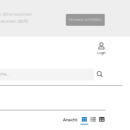
n.
Bitte beachten
Hinweis schließen
tskunden (B2B).
Login
Ansicht: