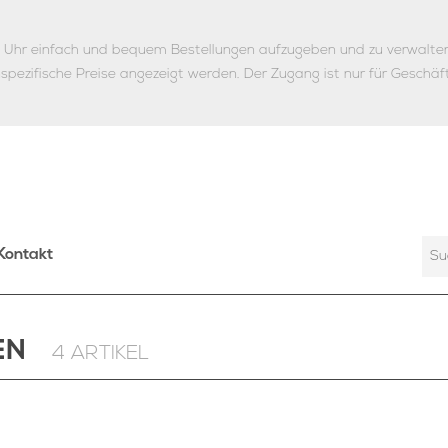
ie Uhr einfach und bequem Bestellungen aufzugeben und zu verwalte
nspezifische Preise angezeigt werden.
Der Zugang ist nur für Geschäf
Kontakt
EN
4 ARTIKEL