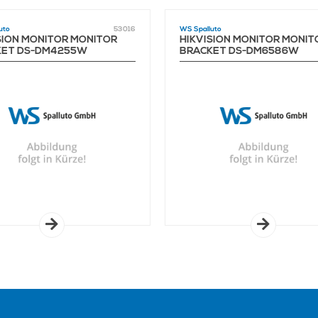
uto
53016
WS Spalluto
SION MONITOR MONITOR
HIKVISION MONITOR MONIT
KET DS-DM4255W
BRACKET DS-DM6586W