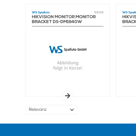
WS Spalluto
53015
WS Spall
HIKVISION MONITOR MONITOR
HIKVI
BRACKET DS-DM1940W
BRAC