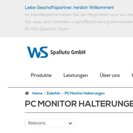
Liebe Geschäftspartner, herzlich Willkommen!
Im Händlerportal haben Sie die Möglichkeit rund um d
Sie, dass erst nachdem Login/Registrierung Ihre kunde
Ihr WS-Spalluto Team
Produkte
Leistungen
Über uns
Home
Zubehör
PC Monitor Halterungen
PC MONITOR HALTERUNG