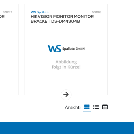
53017
WS Spalluto
53018
OR
HIKVISION MONITOR MONITOR
BRACKET DS-DM4304B
Ansicht: