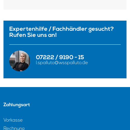
Expertenhilfe / Fachhändler gesucht?
Rufen Sie uns an!
07222 / 9190 - 15
07222 / 9190 - 14
07222 / 9190 - 10
l.spalluto@wsspalluto.de
j.neu@wsspalluto.de
w.spalluto@wsspalluto.de
Zahlungsart
Vorkasse
Rechnung