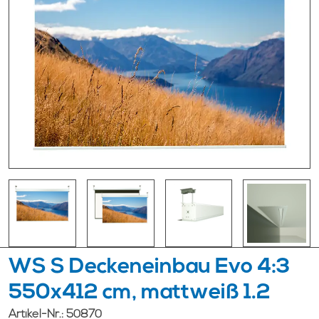
WS S Deckeneinbau Evo 4:3
550x412 cm, mattweiß 1.2
Artikel-Nr.:
50870