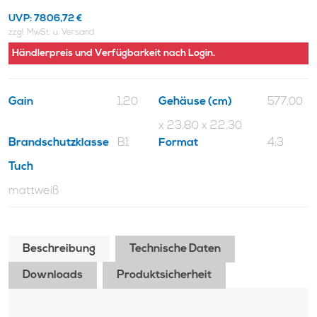
UVP:
7806,72 €
zzgl. MwSt. u. Versand
Händlerpreis und Verfügbarkeit nach Login.
Gain
1,20
Gehäuse (cm)
577,00
x 23,80
x 22,30
Brandschutzklasse
B1
Format
4:3
Tuch
mattweiß
Beschreibung
Technische Daten
Downloads
Produktsicherheit