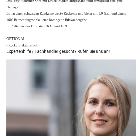
Das Projektionstuch wird mit Druckkn
ö
pfen aufgespannt und erm
ö
glicht eine gute
Planlage.
Es hat einen schwarzen Rand,eine weiße R
ü
ckseite und bietet mit 1.0 Gain und einem
.
160° Betrachtungswinkel eine homogene Bildwiedergabe
Erh
ä
ltlich in den Formaten 16:10 und 16:9.
OPTIONAL
•
R
ü
ckprojektionstuch
Expertenhilfe / Fachhändler gesucht? Rufen Sie uns an!