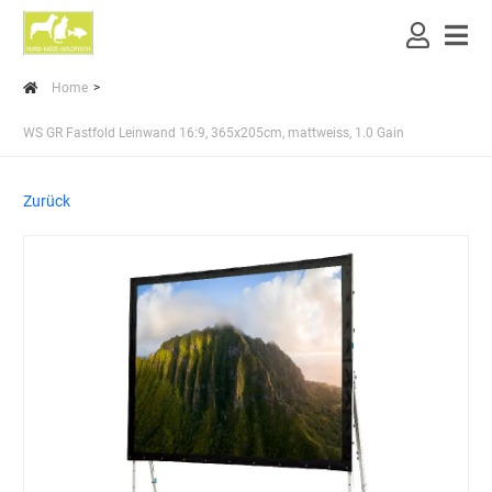
Home
WS GR Fastfold Leinwand 16:9, 365x205cm, mattweiss, 1.0 Gain
Zurück