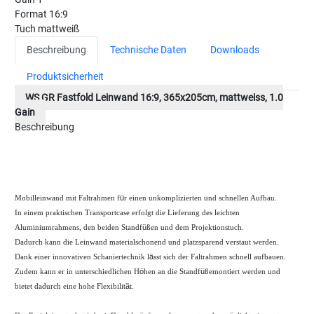
Format
16:9
Tuch
mattweiß
Beschreibung
Technische Daten
Downloads
Produktsicherheit
WS GR Fastfold Leinwand 16:9, 365x205cm, mattweiss, 1.0
Gain
Beschreibung
Mobilleinwand mit Faltrahmen f
ü
r einen unkomplizierten und schnellen Aufbau.
In einem praktischen Transportcase erfolgt die Lieferung des leichten
Aluminiumrahmens, den beiden Standf
ü
ßen und dem Projektionstuch.
Dadurch kann die Leinwand materialschonend und platzsparend verstaut werden.
Dank einer innovativen Schaniertechnik l
ä
sst sich der Faltrahmen schnell aufbauen.
Zudem kann er in unterschiedlichen H
ö
hen an die Standf
ü
ßemontiert werden und
bietet dadurch eine hohe Flexibilit
ä
t.