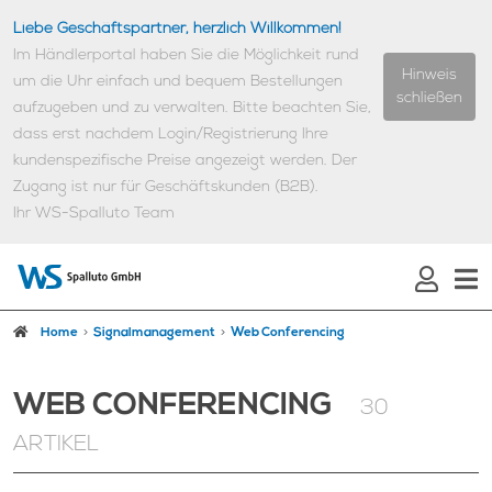
Liebe Geschäftspartner, herzlich Willkommen!
Im Händlerportal haben Sie die Möglichkeit rund
Hinweis
um die Uhr einfach und bequem Bestellungen
schließen
aufzugeben und zu verwalten.
Bitte beachten Sie,
dass erst nachdem Login/Registrierung Ihre
kundenspezifische Preise angezeigt werden.
Der
Zugang ist nur für Geschäftskunden (B2B).
Ihr WS-Spalluto Team
Home
Signalmanagement
Web Conferencing
WEB CONFERENCING
30
ARTIKEL