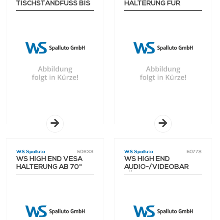
TISCHSTANDFUSS BIS 6
HALTERUNG FÜR
5"
WANDMONTAGE BIS
65"
WS Spalluto
50633
WS Spalluto
50778
WS HIGH END VESA
WS HIGH END
HALTERUNG AB 70"
AUDIO-/VIDEOBAR
LÄNGENANPASSUNG
BIS 200 CM