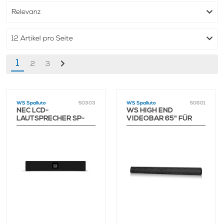
1
2
3
WS Spalluto
50303
WS Spalluto
50601
NEC LCD-
WS HIGH END
LAUTSPRECHER SP-
VIDEOBAR 65" FÜR
ASCM-2 AKTIVE
HUDDLY IQ
SOUNDBAR,
MIKROFON + C