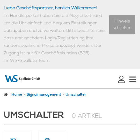
Liebe Geschäftspartner, herzlich Willkommen!
Im Händlerportal haben Sie die Möglichkeit rund
Hinweis
um die Uhr einfach und bequem Bestellungen
schließen
aufzugeben und zu verwalten.
Bitte beachten Sie,
dass erst nachdem Login/Registrierung Ihre
kundenspezifische Preise angezeigt werden.
Der
Zugang ist nur für Geschäftskunden (B2B).
Ihr WS-Spalluto Team
Home
Signalmanagement
Umschalter
UMSCHALTER
0 ARTIKEL
WS
WS