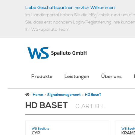
Liebe Geschäftspartner, herzlich Willkommen!
Im Händlerportal haben Sie die Möglichkeit rund um d
Sie, dass erst nachdem Login/Registrierung Ihre kunde
Ihr WS-Spalluto Team
Produkte
Leistungen
Über uns
Home
Signalmanagement
HD BaseT
HD BASET
0 ARTIKEL
WS Spalluto
WS Spall
CYP
KRAM