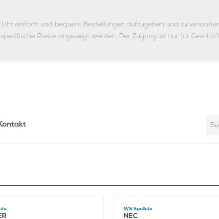
ie Uhr einfach und bequem Bestellungen aufzugeben und zu verwalte
nspezifische Preise angezeigt werden.
Der Zugang ist nur für Geschäf
Kontakt
uto
WS Spalluto
ER
NEC