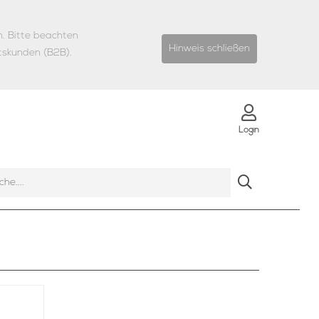
n.
Bitte beachten
Hinweis schließen
tskunden (B2B).
Login