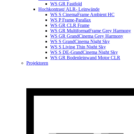
WS GR Fastfold
Hochkontrast/ ALR- Leinwände
WS S CinemaFrame Ambient HC
WS P Frame-Parallax
WS GR CLR Frame
WS GR MultiformatFrame Grey Harmony
WS GR GrandCinema Grey Harmony
WS S GrandCinema Night Sky
WS S Living Thin Night Sky
WS S DE-GrandCinema Night Sky
WS GR Bodenleinwand Motor CLR
Projektoren