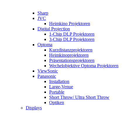
Sharp
JVC
Heimkino Projektoren
Digital Projection
1-Chip DLP Projektoren
3-Chip DLP Projektoren
Optoma
Kurzdistanzprojektoren
Heimkinoprojektoren
Präsentationsprojektoren
Wechelobjektive Optoma Projektoren
ViewSonic
Panasonic
Installation
Large-Venue
Portable
Short Throw/ Ultra Short Throw
Optiken
Displays