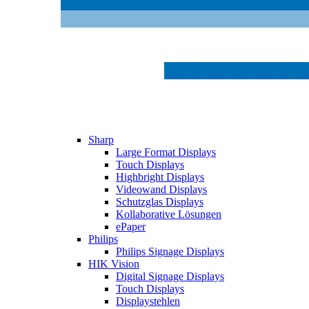
Sharp
Large Format Displays
Touch Displays
Highbright Displays
Videowand Displays
Schutzglas Displays
Kollaborative Lösungen
ePaper
Philips
Philips Signage Displays
HIK Vision
Digital Signage Displays
Touch Displays
Displaystehlen