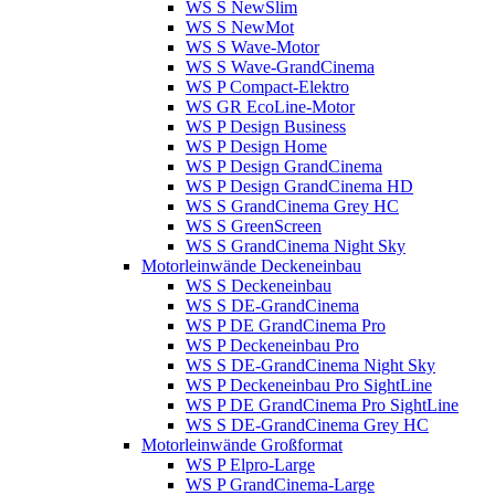
WS S NewSlim
WS S NewMot
WS S Wave-Motor
WS S Wave-GrandCinema
WS P Compact-Elektro
WS GR EcoLine-Motor
WS P Design Business
WS P Design Home
WS P Design GrandCinema
WS P Design GrandCinema HD
WS S GrandCinema Grey HC
WS S GreenScreen
WS S GrandCinema Night Sky
Motorleinwände Deckeneinbau
WS S Deckeneinbau
WS S DE-GrandCinema
WS P DE GrandCinema Pro
WS P Deckeneinbau Pro
WS S DE-GrandCinema Night Sky
WS P Deckeneinbau Pro SightLine
WS P DE GrandCinema Pro SightLine
WS S DE-GrandCinema Grey HC
Motorleinwände Großformat
WS P Elpro-Large
WS P GrandCinema-Large