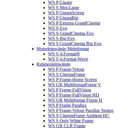
WS P Gigant
WS S Mot-Large
WS P GigantScreen
WS P GigantBig
WS P Extensa GrandCinema
WS S Evo
WS S GrandCinema Evo
WS S Big Evo
WS S GrandCinema Big Evo
Motorleinwände Mehrformat
WS S 4-FormatN
WS S 4-Format-Wave
Rahmenleinwände
WS P Frame-Velour
WS S CinemaFrame
WS P Frame-Home Screen
WS GR MultiformatFrame V
WS P Frame-FullVision
WS P Frame-FullVision HD
WS GR Multiformat Frame H
WS P Frame Parallax
WS P Frame-Velour Parallax Stratos
WS S CinemaFrame Ambient HC
WS S Only White Frame
WS GR CLR Frame