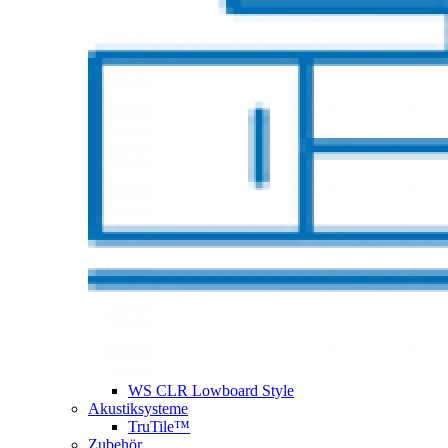
WS CLR Lowboard Style
Akustiksysteme
TruTile™
Zubehör