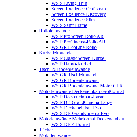
WS S Living Thin
Screen Exellence Craftsman
Screen Exellence Discovery
Screen Exellence Slim
WS S Samt Frame
Rolloleinwände
WS P ProScreen-Rollo AR
WS P ProCinema-Rollo AR
WS GR EcoLine Rollo
Kurbelleinwände
WS P ClassicScreen-Kurbel
WS P Hapro-Kurbel
Tisch- & Bodenleinwände
WS GR Tischleinwand
WS GR Bodenleinwand
WS GR Bodenleinwand Motor CLR
Motorleinwände Deckeneinbau Großformat
WS P Deckeneinbau-Large
WS P DE-GrandCinema Large
WS S Deckeneinbau Evo
WS S DE-GrandCinema Evo
Motorleinwände Mehrformat Deckeneinbau
WS S DE-4-Format
Tücher
Mobilleinwände