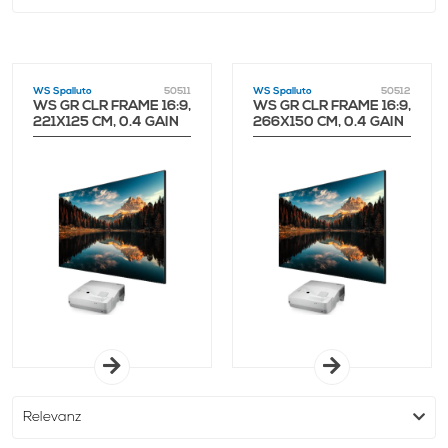
WS Spalluto
50511
WS Spalluto
50512
WS GR CLR FRAME 16:9,
WS GR CLR FRAME 16:9,
221X125 CM, 0.4 GAIN
266X150 CM, 0.4 GAIN
(100")
(120")