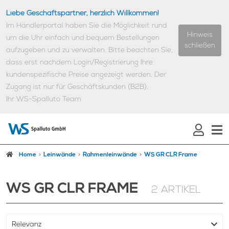
Liebe Geschäftspartner, herzlich Willkommen!
Im Händlerportal haben Sie die Möglichkeit rund
Hinweis
um die Uhr einfach und bequem Bestellungen
schließen
aufzugeben und zu verwalten.
Bitte beachten Sie,
dass erst nachdem Login/Registrierung Ihre
kundenspezifische Preise angezeigt werden.
Der
Zugang ist nur für Geschäftskunden (B2B).
Ihr WS-Spalluto Team
Home
Leinwände
Rahmenleinwände
WS GR CLR Frame
WS GR CLR FRAME
2 ARTIKEL