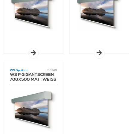
WS Spalluto
33149
WS P GIGANTSCREEN
700X500 MATTWEISS 1
,0 GAIN