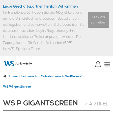
Liebe Geschäftspartner, herzlich Willkommen!
Im Händlerportal haben Sie die Möglichkeit rund
Hinweis
um die Uhr einfach und bequem Bestellungen
schließen
aufzugeben und zu verwalten.
Bitte beachten Sie,
dass erst nachdem Login/Registrierung Ihre
kundenspezifische Preise angezeigt werden.
Der
Zugang ist nur für Geschäftskunden (B2B).
Ihr WS-Spalluto Team
Home
Leinwände
Motorleinwände Großformat
WS P GigantScreen
WS P GIGANTSCREEN
7 ARTIKEL