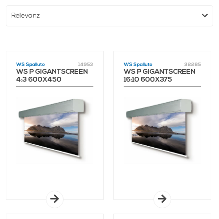
WS Spalluto
14953
WS Spalluto
32285
WS P GIGANTSCREEN
WS P GIGANTSCREEN
4:3 600X450
16:10 600X375
MATTWEISS 1,0 GAIN
MATTWEISS 1,0 GAIN