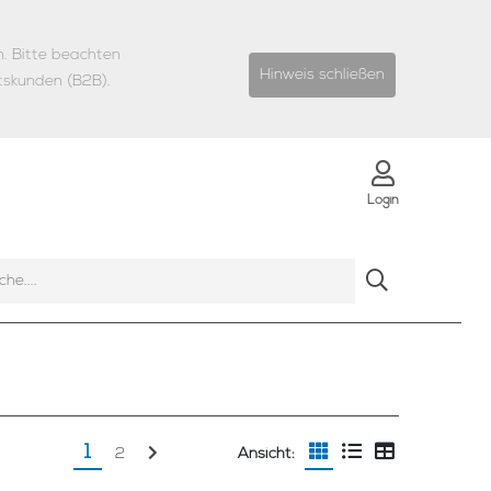
n.
Bitte beachten
Hinweis schließen
tskunden (B2B).
Login
1
2
Ansicht: