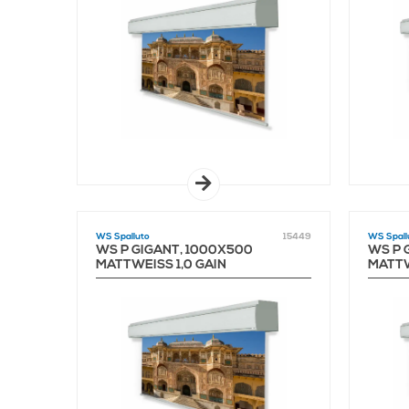
WS Spalluto
15449
WS Spall
WS P GIGANT, 1000X500
WS P 
MATTWEISS 1,0 GAIN
MATTWE