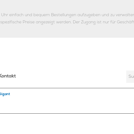
ie Uhr einfach und bequem Bestellungen aufzugeben und zu verwalte
nspezifische Preise angezeigt werden.
Der Zugang ist nur für Geschäf
Kontakt
Gigant