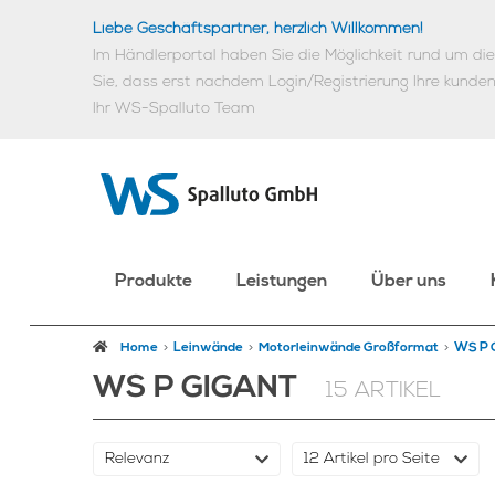
Liebe Geschäftspartner, herzlich Willkommen!
Im Händlerportal haben Sie die Möglichkeit rund um d
Sie, dass erst nachdem Login/Registrierung Ihre kunde
Ihr WS-Spalluto Team
Produkte
Leistungen
Über uns
Home
Leinwände
Motorleinwände Großformat
WS P 
WS P GIGANT
15 ARTIKEL