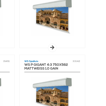
15451
WS Spalluto
33142
WS P GIGANT 4:3 750X562
MATTWEISS 1,0 GAIN