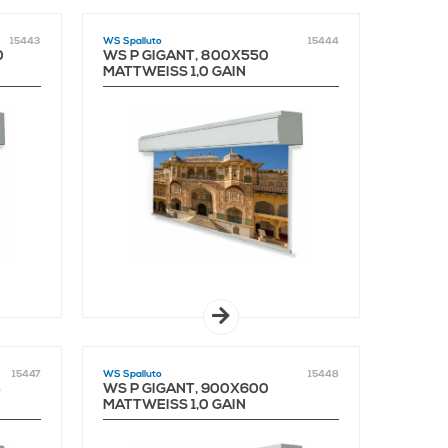
15443
WS Spalluto
15444
0
WS P GIGANT, 800X550
MATTWEISS 1,0 GAIN
15447
WS Spalluto
15448
3
WS P GIGANT, 900X600
MATTWEISS 1,0 GAIN