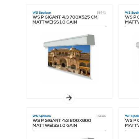
WS Spalluto
15441
WS Spall
WS P GIGANT 4:3 700X525 CM,
WS P 
MATTWEISS 1.0 GAIN
MATTWE
WS Spalluto
15445
WS Spall
WS P GIGANT 4:3 800X600
WS P 
MATTWEISS 1,0 GAIN
MATTWE