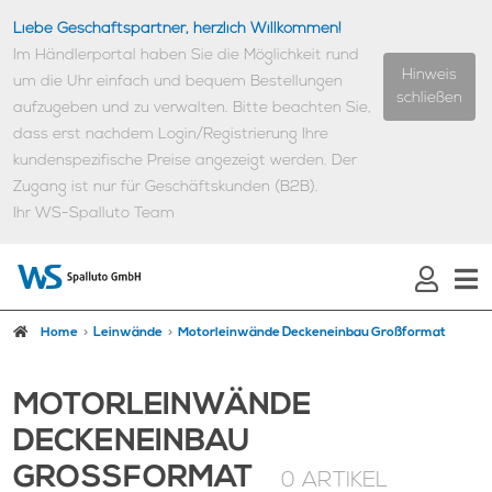
Liebe Geschäftspartner, herzlich Willkommen!
Im Händlerportal haben Sie die Möglichkeit rund
Hinweis
um die Uhr einfach und bequem Bestellungen
schließen
aufzugeben und zu verwalten.
Bitte beachten Sie,
dass erst nachdem Login/Registrierung Ihre
kundenspezifische Preise angezeigt werden.
Der
Zugang ist nur für Geschäftskunden (B2B).
Ihr WS-Spalluto Team
Home
Leinwände
Motorleinwände Deckeneinbau Großformat
MOTORLEINWÄNDE
DECKENEINBAU
GROSSFORMAT
0 ARTIKEL