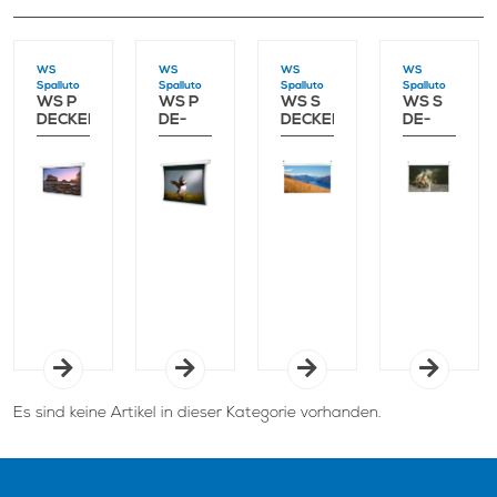
WS
WS
WS
WS
Spalluto
Spalluto
Spalluto
Spalluto
WS P
WS P
WS S
WS S
DECKENEINBAU-
DE-
DECKENEINBAU
DE-
LARGE
GRANDCINEMA
EVO
GRANDCINE
LARGE
EVO
Es sind keine Artikel in dieser Kategorie vorhanden.