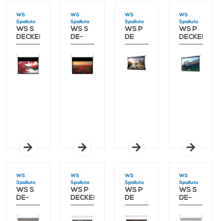
WS
WS
WS
WS
Spalluto
Spalluto
Spalluto
Spalluto
WS S
WS S
WS P
WS P
DECKENEINBAU
DE-
DE
DECKENEIN
GRANDCINEMA
GRANDCINEMA
PRO
PRO
WS
WS
WS
WS
Spalluto
Spalluto
Spalluto
Spalluto
WS S
WS P
WS P
WS S
DE-
DECKENEINBAU
DE
DE-
GRANDCINEMA
PRO
GRANDCINEMA
GRANDCINE
NIGHT
SIGHTLINE
PRO
GREY