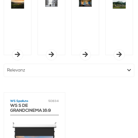
SKY
SIGHTLINE
HC
WS Spalluto
50834
WS S DE
GRANDCINEMA 16:9
305X172 CM, NIGHT
SKY 0.6 BE