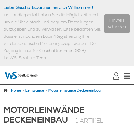
Liebe Geschäftspartner, herzlich Willkommen!
Im Händlerportal haben Sie die Möglichkeit rund
Hinweis
um die Uhr einfach und bequem Bestellungen
schließen
aufzugeben und zu verwalten.
Bitte beachten Sie,
dass erst nachdem Login/Registrierung Ihre
kundenspezifische Preise angezeigt werden.
Der
Zugang ist nur für Geschäftskunden (B2B).
Ihr WS-Spalluto Team
Home
Leinwände
Motorleinwände Deckeneinbau
MOTORLEINWÄNDE
DECKENEINBAU
1 ARTIKEL