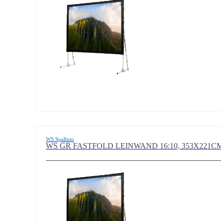
WS Spalluto
WS GR FASTFOLD LEINWAND 16:10, 353X221CM