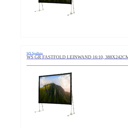
WS Spalluto
WS GR FASTFOLD LEINWAND 16:10, 388X242CM