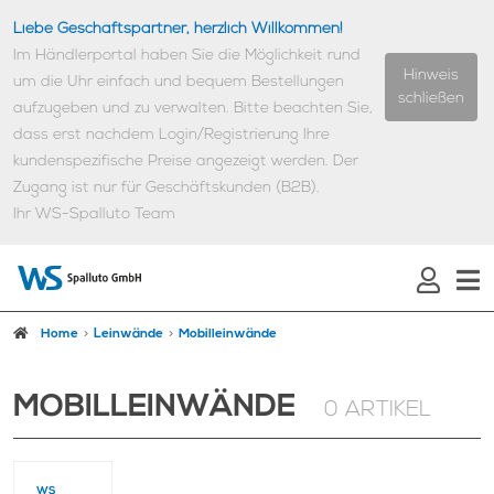
Liebe Geschäftspartner, herzlich Willkommen!
Im Händlerportal haben Sie die Möglichkeit rund
Hinweis
um die Uhr einfach und bequem Bestellungen
schließen
aufzugeben und zu verwalten.
Bitte beachten Sie,
dass erst nachdem Login/Registrierung Ihre
kundenspezifische Preise angezeigt werden.
Der
Zugang ist nur für Geschäftskunden (B2B).
Ihr WS-Spalluto Team
Home
Leinwände
Mobilleinwände
MOBILLEINWÄNDE
0 ARTIKEL
WS