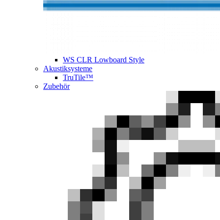
WS CLR Lowboard Style
Akustiksysteme
TruTile™
Zubehör