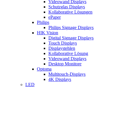
Videowand Displays
Schutzglas Displays
Kollaborative Lösungen
ePaper
Philips
Philips Signage Displays
HIK Vision
Digital Signage Displays
Touch Displays
Displaystehlen
Kollaborative Lösung
Videowand Displays
Desktop Monitore
Optoma
Multitouch-Displays
4K Displays
LED