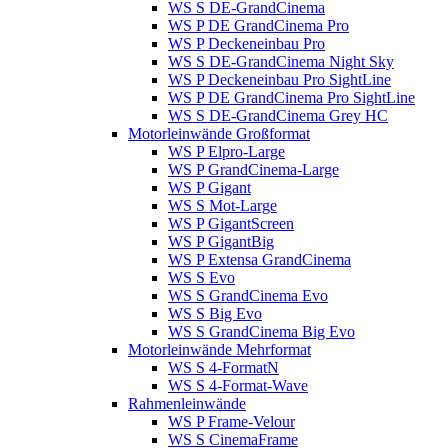
WS S DE-GrandCinema
WS P DE GrandCinema Pro
WS P Deckeneinbau Pro
WS S DE-GrandCinema Night Sky
WS P Deckeneinbau Pro SightLine
WS P DE GrandCinema Pro SightLine
WS S DE-GrandCinema Grey HC
Motorleinwände Großformat
WS P Elpro-Large
WS P GrandCinema-Large
WS P Gigant
WS S Mot-Large
WS P GigantScreen
WS P GigantBig
WS P Extensa GrandCinema
WS S Evo
WS S GrandCinema Evo
WS S Big Evo
WS S GrandCinema Big Evo
Motorleinwände Mehrformat
WS S 4-FormatN
WS S 4-Format-Wave
Rahmenleinwände
WS P Frame-Velour
WS S CinemaFrame