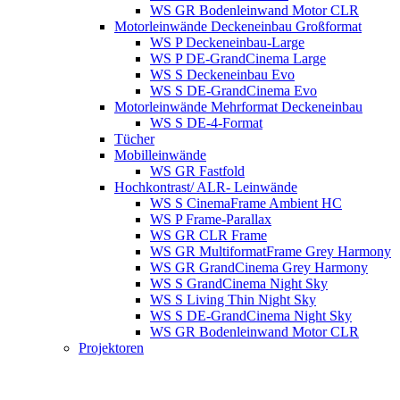
WS GR Bodenleinwand Motor CLR
Motorleinwände Deckeneinbau Großformat
WS P Deckeneinbau-Large
WS P DE-GrandCinema Large
WS S Deckeneinbau Evo
WS S DE-GrandCinema Evo
Motorleinwände Mehrformat Deckeneinbau
WS S DE-4-Format
Tücher
Mobilleinwände
WS GR Fastfold
Hochkontrast/ ALR- Leinwände
WS S CinemaFrame Ambient HC
WS P Frame-Parallax
WS GR CLR Frame
WS GR MultiformatFrame Grey Harmony
WS GR GrandCinema Grey Harmony
WS S GrandCinema Night Sky
WS S Living Thin Night Sky
WS S DE-GrandCinema Night Sky
WS GR Bodenleinwand Motor CLR
Projektoren