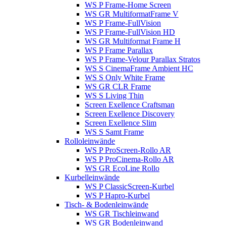
WS P Frame-Home Screen
WS GR MultiformatFrame V
WS P Frame-FullVision
WS P Frame-FullVision HD
WS GR Multiformat Frame H
WS P Frame Parallax
WS P Frame-Velour Parallax Stratos
WS S CinemaFrame Ambient HC
WS S Only White Frame
WS GR CLR Frame
WS S Living Thin
Screen Exellence Craftsman
Screen Exellence Discovery
Screen Exellence Slim
WS S Samt Frame
Rolloleinwände
WS P ProScreen-Rollo AR
WS P ProCinema-Rollo AR
WS GR EcoLine Rollo
Kurbelleinwände
WS P ClassicScreen-Kurbel
WS P Hapro-Kurbel
Tisch- & Bodenleinwände
WS GR Tischleinwand
WS GR Bodenleinwand