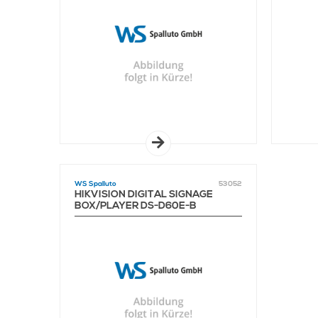
WS Spalluto
53052
HIKVISION DIGITAL SIGNAGE
BOX/PLAYER DS-D60E-B