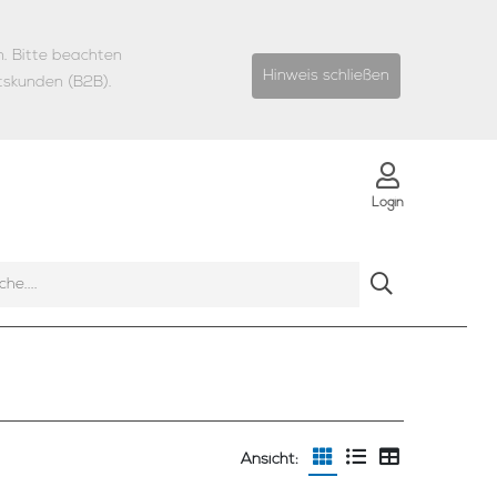
n.
Bitte beachten
Hinweis schließen
tskunden (B2B).
Login
Ansicht: