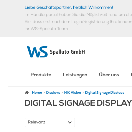
Liebe Geschäftspartner, herzlich Willkommen!
Im Händlerportal haben Sie die Möglichkeit rund um d
Sie, dass erst nachdem Login/Registrierung Ihre kunde
Ihr WS-Spalluto Team
Produkte
Leistungen
Über uns
Home
Displays
HIK Vision
Digital Signage Displays
DIGITAL SIGNAGE DISPLA