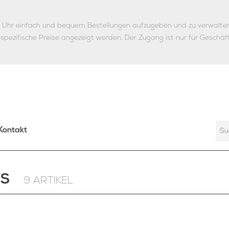
ie Uhr einfach und bequem Bestellungen aufzugeben und zu verwalte
nspezifische Preise angezeigt werden.
Der Zugang ist nur für Geschäf
Kontakt
YS
9 ARTIKEL