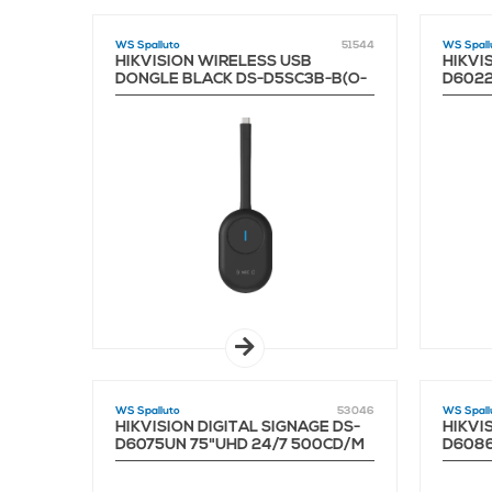
WS Spalluto
51544
WS Spall
HIKVISION WIRELESS USB
HIKVI
DONGLE BLACK DS-D5SC3B-B(O-
D6022
STD)
EOL
WS Spalluto
53046
WS Spall
HIKVISION DIGITAL SIGNAGE DS-
HIKVI
D6075UN 75"UHD 24/7 500CD/M
D6086
EOL
EOL