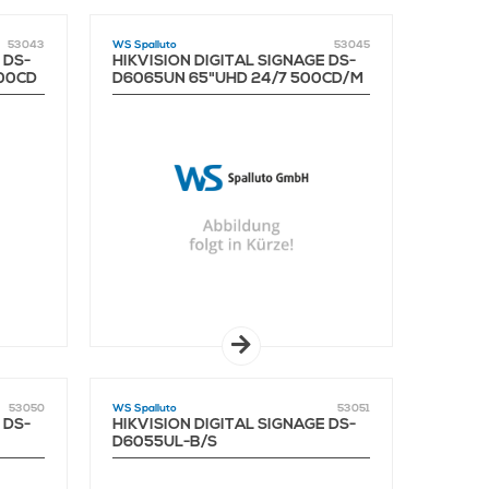
53043
WS Spalluto
53045
 DS-
HIKVISION DIGITAL SIGNAGE DS-
500CD
D6065UN 65"UHD 24/7 500CD/M
EOL
53050
WS Spalluto
53051
 DS-
HIKVISION DIGITAL SIGNAGE DS-
D6055UL-B/S