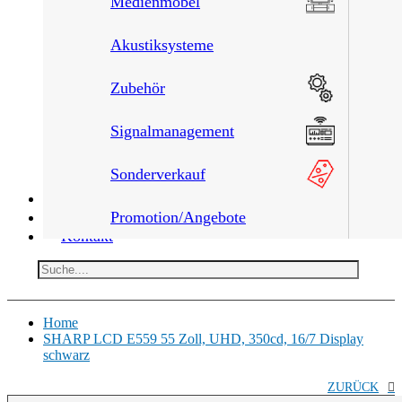
Medienmöbel
Akustiksysteme
Zubehör
Signalmanagement
Sonderverkauf
Leistungen
Über uns
Promotion/Angebote
Kontakt
Home
SHARP LCD E559 55 Zoll, UHD, 350cd, 16/7 Display
schwarz
ZURÜCK