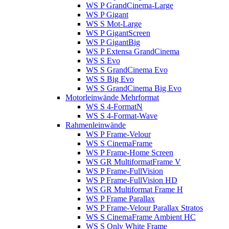
WS P GrandCinema-Large
WS P Gigant
WS S Mot-Large
WS P GigantScreen
WS P GigantBig
WS P Extensa GrandCinema
WS S Evo
WS S GrandCinema Evo
WS S Big Evo
WS S GrandCinema Big Evo
Motorleinwände Mehrformat
WS S 4-FormatN
WS S 4-Format-Wave
Rahmenleinwände
WS P Frame-Velour
WS S CinemaFrame
WS P Frame-Home Screen
WS GR MultiformatFrame V
WS P Frame-FullVision
WS P Frame-FullVision HD
WS GR Multiformat Frame H
WS P Frame Parallax
WS P Frame-Velour Parallax Stratos
WS S CinemaFrame Ambient HC
WS S Only White Frame