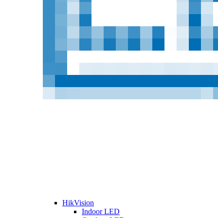
HikVision
Indoor LED