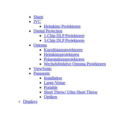
Sharp
JVC
Heimkino Projektoren
Digital Projection
1-Chip DLP Projektoren
3-Chip DLP Projektoren
Optoma
Kurzdistanzprojektoren
Heimkinoprojektoren
Präsentationsprojektoren
Wechelobjektive Optoma Projektoren
ViewSonic
Panasonic
Installation
Large-Venue
Portable
Short Throw/ Ultra Short Throw
Optiken
Displays