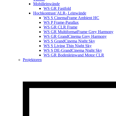
Mobilleinwände
WS GR Fastfold
Hochkontrast/ ALR- Leinwände
WS S CinemaFrame Ambient HC
WS P Frame-Parallax
WS GR CLR Frame
WS GR MultiformatFrame Grey Harmony
WS GR GrandCinema Grey Harmony
WS S GrandCinema Night Sky
WS S Living Thin Night Sky
WS S DE-GrandCinema Night Sky
WS GR Bodenleinwand Motor CLR
Projektoren