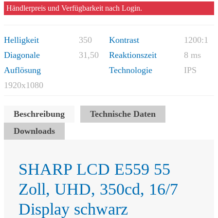
Händlerpreis und Verfügbarkeit nach Login.
Helligkeit
350
Kontrast
1200:1
Diagonale
31,50
Reaktionszeit
8 ms
Auflösung
Technologie
IPS
1920x1080
Beschreibung
Technische Daten
Downloads
SHARP LCD E559 55
Zoll, UHD, 350cd, 16/7
Display schwarz