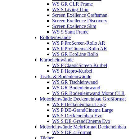
WS GR CLR Frame
WS S Living Thin
Screen Exellence Craftsman
Screen Exellence Discovery
Screen Exellence Slim
WS S Samt Frame
Rolloleinwände
WS P ProScreen-Rollo AR
WS P ProCinema-Rollo AR
WS GR EcoLine Rollo
Kurbelleinwände
WS P ClassicScreen-Kurbel
WS P Hapro-Kurbel
Tisch- & Bodenleinwände
WS GR Tischleinwand
WS GR Bodenleinwand
WS GR Bodenleinwand Motor CLR
Motorleinwände Deckeneinbau Großformat
WS P Deckeneinbau-Large
WS P DE-GrandCinema Large
WS S Deckeneinbau Evo
WS S DE-GrandCinema Evo
Motorleinwände Mehrformat Deckeneinbau
WS S DE-4-Format
Tücher