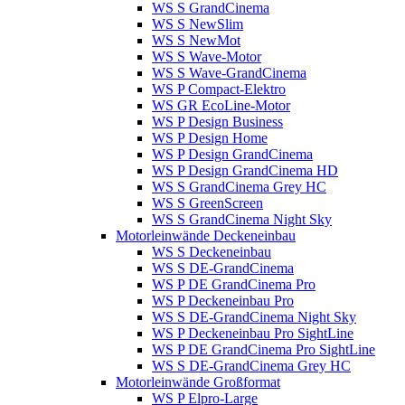
WS S GrandCinema
WS S NewSlim
WS S NewMot
WS S Wave-Motor
WS S Wave-GrandCinema
WS P Compact-Elektro
WS GR EcoLine-Motor
WS P Design Business
WS P Design Home
WS P Design GrandCinema
WS P Design GrandCinema HD
WS S GrandCinema Grey HC
WS S GreenScreen
WS S GrandCinema Night Sky
Motorleinwände Deckeneinbau
WS S Deckeneinbau
WS S DE-GrandCinema
WS P DE GrandCinema Pro
WS P Deckeneinbau Pro
WS S DE-GrandCinema Night Sky
WS P Deckeneinbau Pro SightLine
WS P DE GrandCinema Pro SightLine
WS S DE-GrandCinema Grey HC
Motorleinwände Großformat
WS P Elpro-Large