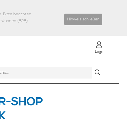
n.
Bitte beachten
Hinweis schließen
tskunden (B2B).
Login
R-SHOP
K