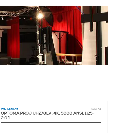
WS Spalluto
52274
WS Spall
OPTOMA PROJ UHZ78LV, 4K, 5000 ANSI, 1.25-
SHARP
2.0:1