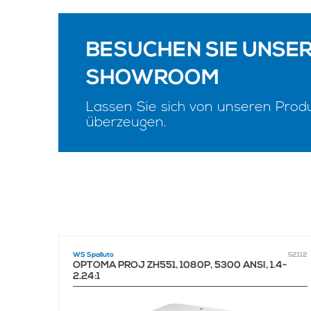
BESUCHEN SIE UNSE
SHOWROOM
Lassen Sie sich von unseren Prod
überzeugen.
52387
WS Spalluto
52112
Y 0.8,
OPTOMA PROJ ZH551, 1080P, 5300 ANSI, 1.4-
2.24:1