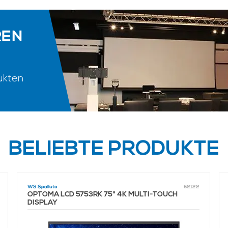
REN
ukten
BELIEBTE PRODUKTE
WS Spalluto
52122
OPTOMA LCD 5753RK 75" 4K MULTI-TOUCH
DISPLAY