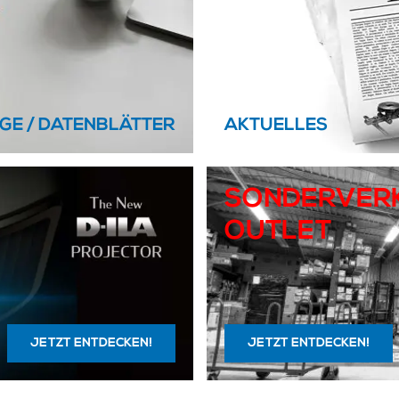
GE / DATENBLÄTTER
AKTUELLES
SONDERVERK
OUTLET
JETZT ENTDECKEN!
JETZT ENTDECKEN!